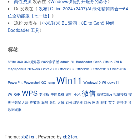
两性资源
发表在《
Windows快捷打开服务的命令
》
Dr
发表在《
[发布] Office 2024 (2407)AI 绿化精简四合一64
位全功能版【七一版】
》
凉粉
发表在《
小米/红米 BL 漏洞：8Elite Gen5 秒解
Bootloader 工具
》
标签
8Elite
360
360浏览器
2022春节版
admin
BL
Bootloader
Gen5
Github
GVLK
magicgenius
Network
Office2003
Office2007
Office2010
Office2013
Office2016
Win11
PowerPnt
Powershell
QQ
temp
Windows10
Windows11
WPS
微信
WinRAR
专业版
中国象棋
密钥
小米
微软Office
批量授权
搜
狗拼音输入法
春节版
漏洞
激活
火绒
百分浏览器
红米
网络
脚本
英文
许可证
谷
歌浏览器
Theme:
xb21cn
.
Powered by
xb21cn
.