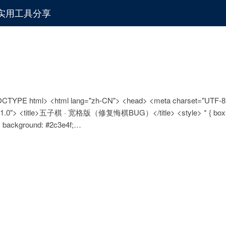
化与实用工具分享
DOCTYPE html> <html lang="zh-CN"> <head> <meta charset="UTF-8
scale=1.0"> <title>五子棋 · 宽格版（修复悔棋BUG）</title> <style> * { box-
y { background: #2c3e4f;…