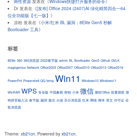
两性资源
发表在《
Windows快捷打开服务的命令
》
Dr
发表在《
[发布] Office 2024 (2407)AI 绿化精简四合一64
位全功能版【七一版】
》
凉粉
发表在《
小米/红米 BL 漏洞：8Elite Gen5 秒解
Bootloader 工具
》
标签
8Elite
360
360浏览器
2022春节版
admin
BL
Bootloader
Gen5
Github
GVLK
magicgenius
Network
Office2003
Office2007
Office2010
Office2013
Office2016
Win11
PowerPnt
Powershell
QQ
temp
Windows10
Windows11
WPS
微信
WinRAR
专业版
中国象棋
密钥
小米
微软Office
批量授权
搜
狗拼音输入法
春节版
漏洞
激活
火绒
百分浏览器
红米
网络
脚本
英文
许可证
谷
歌浏览器
Theme:
xb21cn
.
Powered by
xb21cn
.