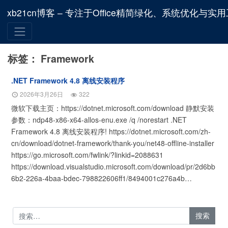
xb21cn博客 – 专注于Office精简绿化、系统优化与实
标签：
Framework
.NET Framework 4.8 离线安装程序
2026年3月26日
322
微软下载主页：https://dotnet.microsoft.com/download 静默安装
参数：ndp48-x86-x64-allos-enu.exe /q /norestart .NET
Framework 4.8 离线安装程序! https://dotnet.microsoft.com/zh-
cn/download/dotnet-framework/thank-you/net48-offline-installer
https://go.microsoft.com/fwlink/?linkid=2088631
https://download.visualstudio.microsoft.com/download/pr/2d6bb
6b2-226a-4baa-bdec-798822606ff1/8494001c276a4b…